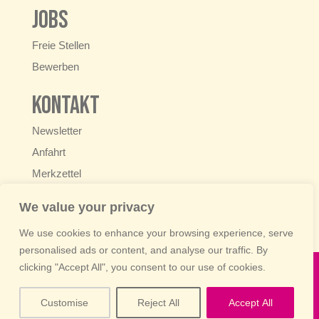
Jobs
Freie Stellen
Bewerben
Kontakt
Newsletter
Anfahrt
Merkzettel
+49 6222 9250-0
We value your privacy
info@schaedels-beilagen.de
We use cookies to enhance your browsing experience, serve
personalised ads or content, and analyse our traffic. By
clicking "Accept All", you consent to our use of cookies.
Home
•
Datenschutz
•
Impressum
Customise
Reject All
Accept All
© 2025 Schädel
’
s Beilagen GmbH