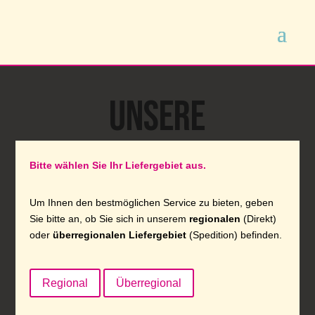
Unsere
hausgemachten
Bitte wählen Sie Ihr Liefergebiet aus.
Dampfnudeln
Um Ihnen den bestmöglichen Service zu bieten, geben
Sie bitte an, ob Sie sich in unserem
regionalen
(Direkt)
oder
überregionalen Liefergebiet
(Spedition) befinden.
Ob auf bayerische Art mit süßer Kruste oder doch
die herzhafte Pfälzer Variante mit salziger Kruste –
Regional
Überregional
die Dampfnudel ist und bleibt ein traditionelles
Hauptgericht, das sich prima mit Kartoffelsuppe,