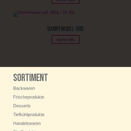
Dampfnudel süß
mehr Info
Sortiment
Backwaren
Frischeprodukte
Desserts
Tiefkühlprodukte
Handelswaren