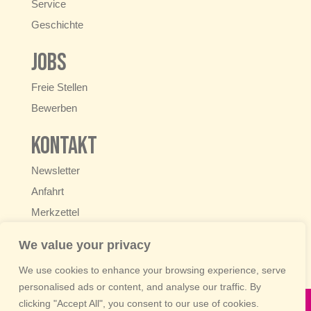
Service
Geschichte
Jobs
Freie Stellen
Bewerben
Kontakt
Newsletter
Anfahrt
Merkzettel
+49 6222 9250-0
We value your privacy
info@schaedels-beilagen.de
We use cookies to enhance your browsing experience, serve
personalised ads or content, and analyse our traffic. By
clicking "Accept All", you consent to our use of cookies.
Home
•
Datenschutz
•
Impressum