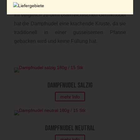
Vanille- oder Weinschaumsoße kombinieren lässt.
Im Vergleich zu dem österreichischen Germknödel
hat die Dampfnudel eine krachende Kruste, da sie
traditionell in einer gusseisernen Pfanne
gebacken wird und keine Füllung hat.
Dampfnudel salzig
mehr Info
Dampfnudel neutral
mehr Info