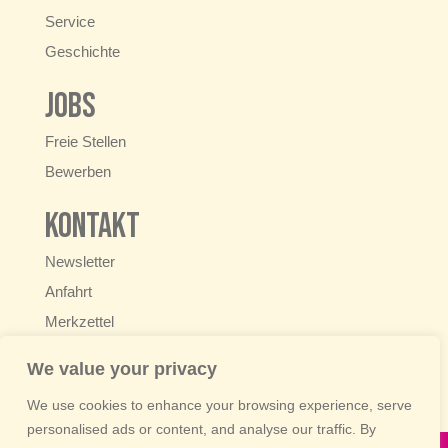
Service
Geschichte
Jobs
Freie Stellen
Bewerben
Kontakt
Newsletter
Anfahrt
Merkzettel
+49 6222 9250-0
We value your privacy
info@schaedels-beilagen.de
We use cookies to enhance your browsing experience, serve
personalised ads or content, and analyse our traffic. By